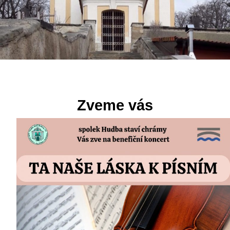
barokní kostel Narození sv. Jana Křtitele v Zeměchách
Zveme vás