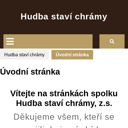
Skip
to
Hudba staví chrámy
content
Open
Button
Hudba staví chrámy
Úvodní stránka
Úvodní stránka
Vítejte na stránkách spolku
Hudba staví chrámy, z.s.
Děkujeme všem, kteří se