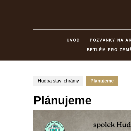
Skip
to
content
ÚVOD
POZVÁNKY NA A
BETLÉM PRO ZEM
Hudba staví chrámy
Plánujeme
Plánujeme