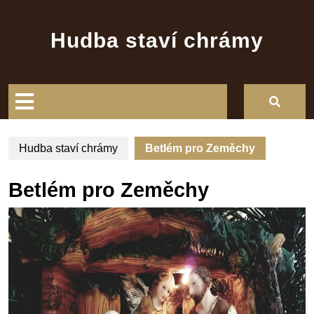
Skip
to
Hudba staví chrámy
content
Open
Button
Hudba staví chrámy
Betlém pro Zeměchy
Betlém pro Zeměchy