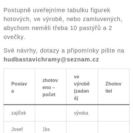
Postupně uveřejníme tabulku figurek
hotových, ve výrobě, nebo zamluvených,
abychom neměli třeba 10 pastýřů a 2
ovečky.
Své návrhy, dotazy a připomínky pište na
hudbastavichramy@seznam.cz
ve
zhotov
Postav
výrobě
Zhotov
eno –
a
(zadan
itel
počet
á)
zajíček
výroba
Josef
1ks