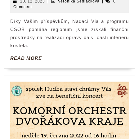
28.
Veronika
28. 12. 2023
|
Veronika Sedláčková
|
0
12.
Sedláčková
Comment
2023
Díky Vašim příspěvkům, Nadaci Via a programu
ČSOB pomáhá regionům jsme získali finanční
prostředky na realizaci opravy další části interiéru
kostela.
READ
READ MORE
MORE