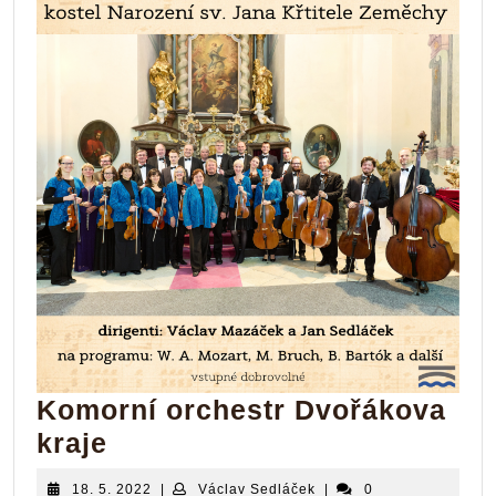
Komorní orchestr Dvořákova
Komorní
kraje
orchestr
18.
Václav
18. 5. 2022
|
Václav Sedláček
|
0