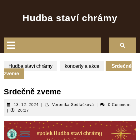
Skip
to
Hudba staví chrámy
content
Open
Button
Hudba staví chrámy
koncerty a akce
Srdečně
zveme
Srdečně zveme
13.
Veronika
13. 12. 2024
|
Veronika Sedláčková
|
0 Comment
12.
Sedláčková
|
20:27
2024