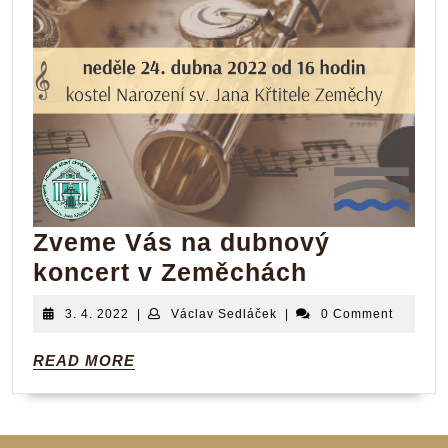
Zveme Vás na dubnový
Zveme
koncert v Zeměchách
Vás
3.
Václav
3. 4. 2022
|
Václav Sedláček
|
0 Comment
na
4.
Sedláček
2022
dubnový
READ
READ MORE
MORE
koncert
v