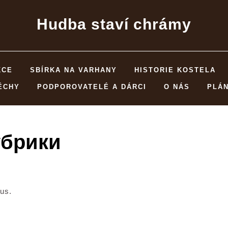
Hudba staví chrámy
KCE
SBÍRKA NA VARHANY
HISTORIE KOSTELA
ĚCHY
PODPOROVATELÉ A DÁRCI
O NÁS
PLÁ
убрики
 us.