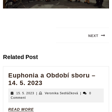
Navigace
pro
NEXT
příspěvek
Next
post:
Related Post
Euphonia a Období sboru –
Euphonia
14. 5. 2023
a
15.
Veronika
15. 5. 2023
|
Veronika Sedláčková
|
0
Období
5.
Sedláčková
Comment
2023
sboru
READ
READ MORE