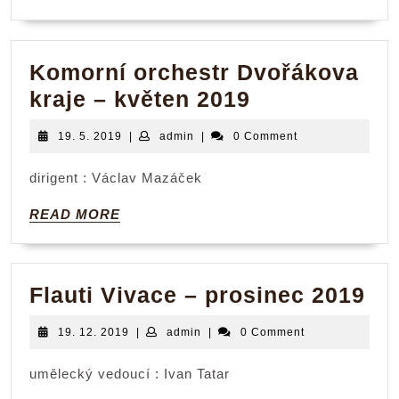
–
MORE
14.
5.
Komorní orchestr Dvořákova
2023
Komorní
kraje – květen 2019
orchestr
19.
admin
19. 5. 2019
|
admin
|
0 Comment
Dvořákova
5.
2019
kraje
dirigent : Václav Mazáček
–
READ
READ MORE
květen
MORE
2019
Fla
Flauti Vivace – prosinec 2019
Vi
19.
admin
19. 12. 2019
|
admin
|
0 Comment
–
12.
2019
pr
umělecký vedoucí : Ivan Tatar