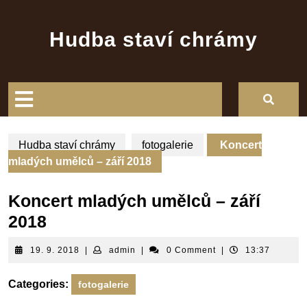
Skip
to
Hudba staví chrámy
content
Open
Button
Hudba staví chrámy
fotogalerie
Koncert
mladých umělců – září 2018
Koncert mladých umělců – září
2018
19.
admin
19. 9. 2018
|
admin
|
0 Comment
|
13:37
9.
2018
Categories:
fotogalerie