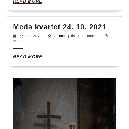
READ
READ MORE
Betlém
MORE
Meda
Meda kvartet 24. 10. 2021
kvarte
26.
admin
26. 10. 2021
|
admin
|
0 Comment
|
10.
20:37
24.
2021
10.
READ
READ MORE
2021
MORE