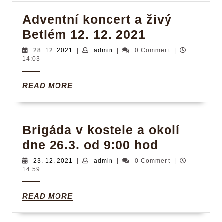
Adventní koncert a živý
Adventní
Betlém 12. 12. 2021
koncert
28.
admin
28. 12. 2021
|
admin
|
0 Comment
|
12.
14:03
a
2021
živý
READ
READ MORE
Betlém
MORE
12.
12.
Brigáda v kostele a okolí
2021
Brigáda
dne 26.3. od 9:00 hod
v
23.
admin
23. 12. 2021
|
admin
|
0 Comment
|
12.
14:59
kostele
2021
a
READ
READ MORE
okolí
MORE
dne