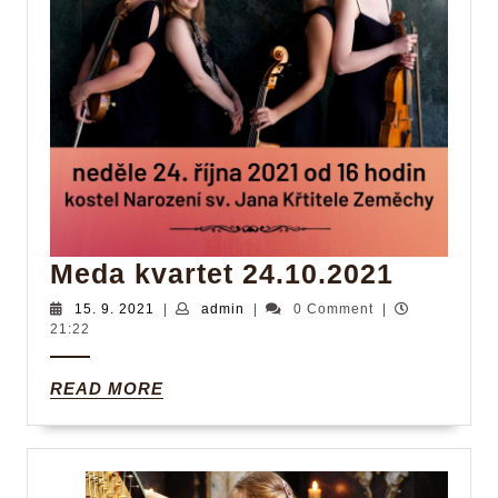
Meda
Meda kvartet 24.10.2021
kvartet
15.
admin
15. 9. 2021
|
admin
|
0 Comment
|
9.
21:22
24.10.
2021
READ
READ MORE
MORE