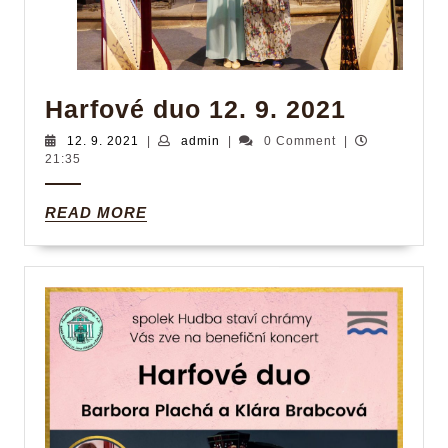
Harfové
Harfové duo 12. 9. 2021
duo
12.
admin
12. 9. 2021
|
admin
|
0 Comment
|
9.
21:35
12.
2021
9.
READ
READ MORE
2021
MORE