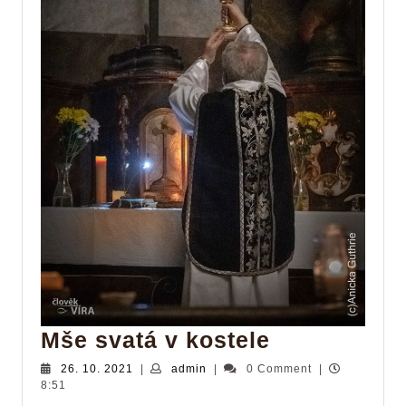
Mše
Mše svatá v kostele
svatá
26.
admin
26. 10. 2021
|
admin
|
0 Comment
|
10.
8:51
v
2021