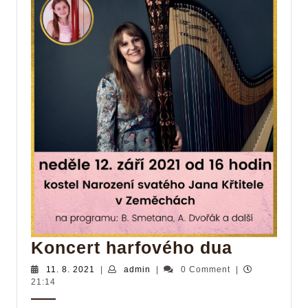
Koncert
Koncert harfového dua
harfové
11.
admin
11. 8. 2021
|
admin
|
0 Comment
|
8.
21:14
dua
2021