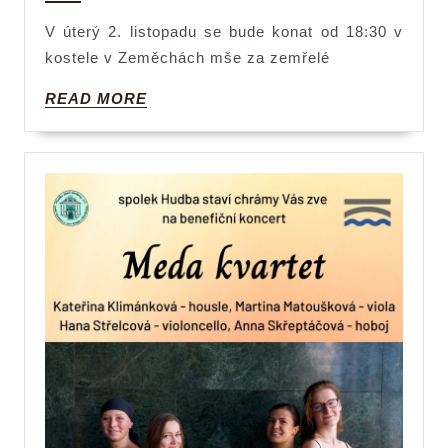
kostele
V úterý 2. listopadu se bude konat od 18:30 v
kostele v Zeměchách mše za zemřelé
READ
READ MORE
MORE