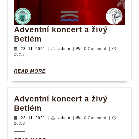
Adventní koncert a živý
Adventní
Betlém
koncert
23.
admin
23. 11. 2021
|
admin
|
0 Comment
|
11.
20:57
a
2021
živý
READ
READ MORE
Betlém
MORE
Adventní koncert a živý
Adventní
Betlém
koncert
23.
admin
23. 11. 2021
|
admin
|
0 Comment
|
11.
20:53
a
2021
živý