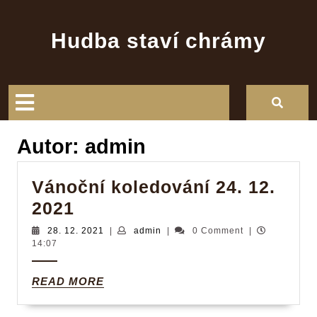
Skip
to
Hudba staví chrámy
content
Open
Button
Autor:
admin
Vánoční koledování 24. 12.
Vánoční
2021
koledování
28.
admin
28. 12. 2021
|
admin
|
0 Comment
|
12.
14:07
24.
2021
12.
READ
READ MORE
2021
MORE