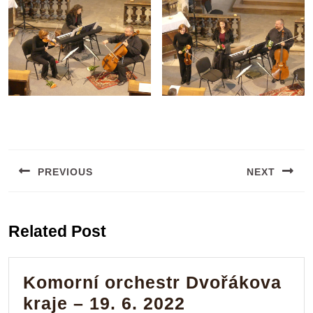
Navigace
pro
PREVIOUS
NEXT
příspěvek
Previous
Next
post:
post:
Related Post
Komorní orchestr Dvořákova
Komorní
kraje – 19. 6. 2022