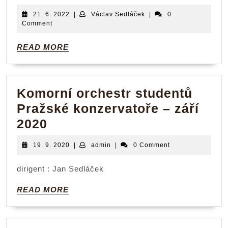
orchestr
21.
Václav
21. 6. 2022
|
Václav Sedláček
|
0
Dvořákova
6.
Sedláček
Comment
2022
kraje
READ
READ MORE
–
MORE
19.
6.
Komorní orchestr studentů
2022
Pražské konzervatoře – září
Komorní
2020
orchestr
19.
admin
19. 9. 2020
|
admin
|
0 Comment
studentů
9.
2020
Pražské
dirigent : Jan Sedláček
konzervatoře
READ
READ MORE
–
MORE
září