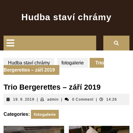
Skip
to
Hudba staví chrámy
content
Open
Button
Hudba staví chrámy
fotogalerie
Trio
Bergerettes – září 2019
Trio Bergerettes – září 2019
19.
admin
19. 9. 2019
|
admin
|
0 Comment
|
14:26
9.
2019
Categories:
fotogalerie