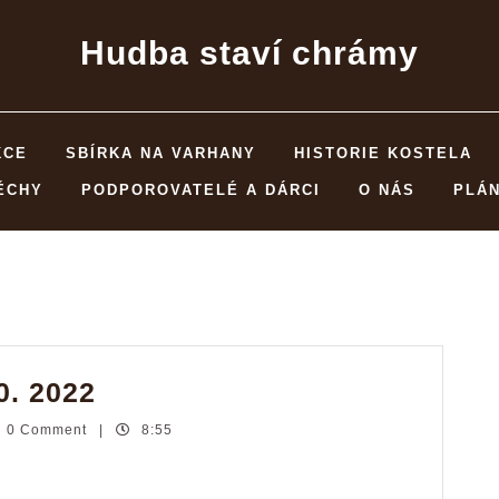
Hudba staví chrámy
KCE
SBÍRKA NA VARHANY
HISTORIE KOSTELA
ĚCHY
PODPOROVATELÉ A DÁRCI
O NÁS
PLÁ
Viaggio
0. 2022
Musicale
0 Comment
|
8:55
–
ek
9.