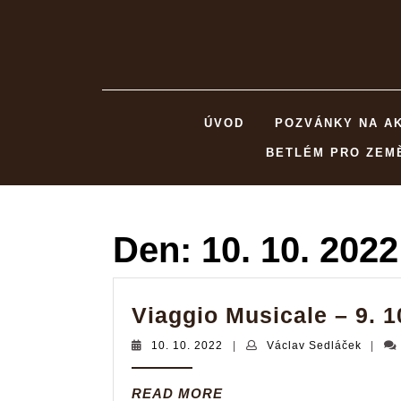
Skip
to
content
ÚVOD
POZVÁNKY NA A
BETLÉM PRO ZEM
Den:
10. 10. 2022
Viaggio Musicale – 9. 1
10.
Václav
10. 10. 2022
|
Václav Sedláček
|
10.
Sedláč
2022
READ
READ MORE