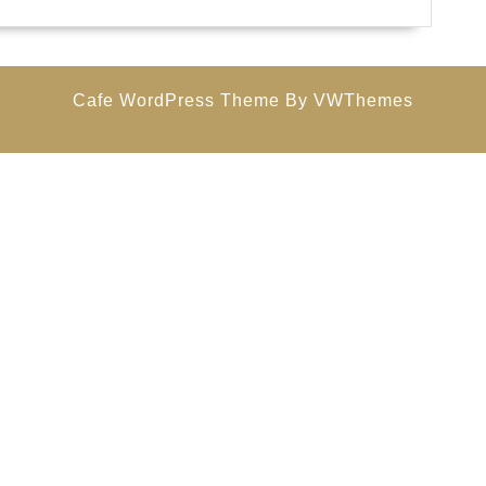
10.
2022
Cafe WordPress Theme
By VWThemes
Scroll
Up