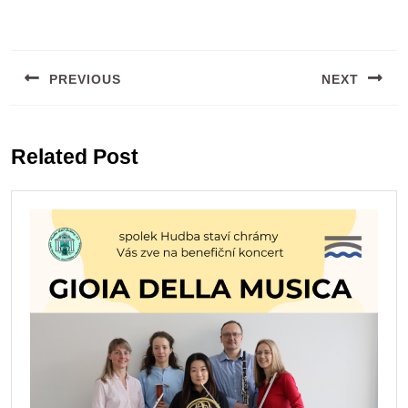
Navigace
pro
PREVIOUS
NEXT
příspěvek
Previous
Next
post:
post:
Related Post