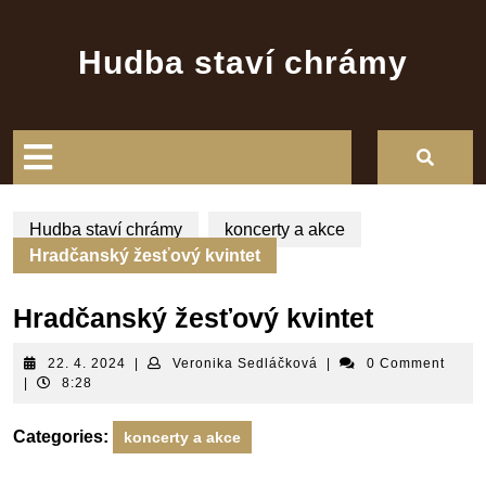
Skip
to
Hudba staví chrámy
content
Open
Button
Hudba staví chrámy
koncerty a akce
Hradčanský žesťový kvintet
Hradčanský žesťový kvintet
22.
Veronika
22. 4. 2024
|
Veronika Sedláčková
|
0 Comment
4.
Sedláčková
|
8:28
2024
Categories:
koncerty a akce