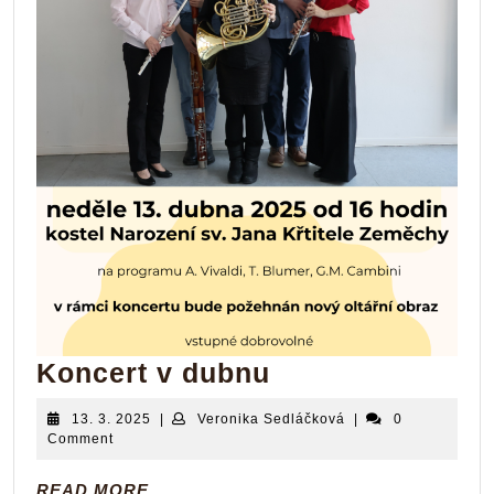
Koncert
Koncert v dubnu
v
13.
Veronika
13. 3. 2025
|
Veronika Sedláčková
|
0
dubnu
3.
Sedláčková
Comment
2025
READ
READ MORE