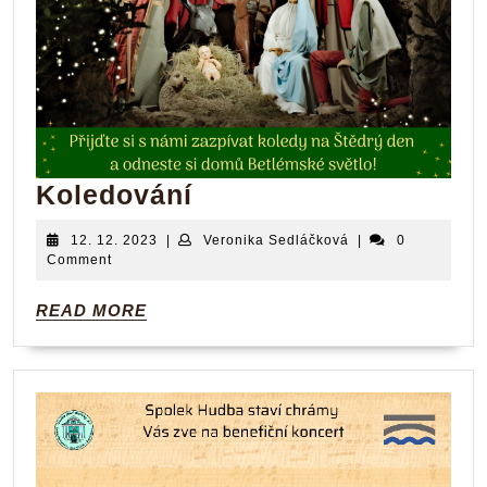
Koledování
Koledování
12.
Veronika
12. 12. 2023
|
Veronika Sedláčková
|
0
12.
Sedláčková
Comment
2023
READ
READ MORE
MORE