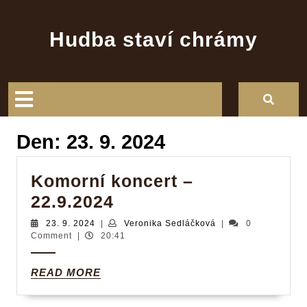
Skip
to
Hudba staví chrámy
content
Open
Button
Den:
23. 9. 2024
Komorní koncert –
Komorní
22.9.2024
koncert
23.
Veronika
23. 9. 2024
|
Veronika Sedláčková
|
0
9.
Sedláčková
Comment
|
20:41
–
2024
22.9.2024
READ
READ MORE
MORE