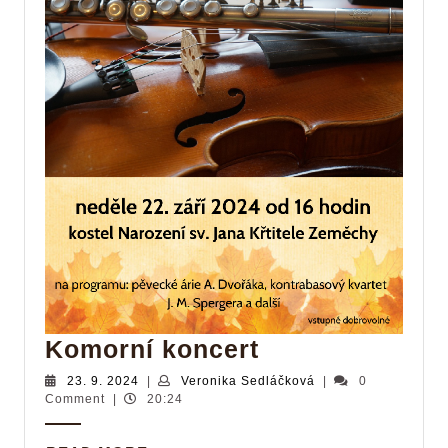
Komorní
Komorní koncert
koncert
23.
Veronika
23. 9. 2024
|
Veronika Sedláčková
|
0
9.
Sedláčková
Comment
|
20:24
2024