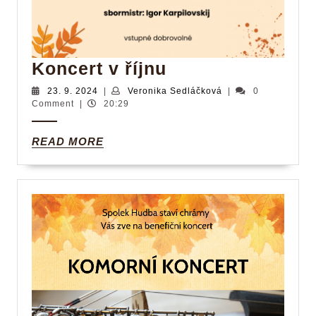
Koncert
Koncert v říjnu
v
23.
Veronika
23. 9. 2024
|
Veronika Sedláčková
|
0
9.
Sedláčková
Comment
|
20:29
říjnu
2024
READ
READ MORE
MORE