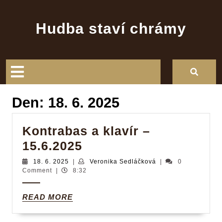
Skip
to
Hudba staví chrámy
content
Open
Button
Den:
18. 6. 2025
Kontrabas a klavír –
Kontrabas
15.6.2025
a
18.
Veronika
18. 6. 2025
|
Veronika Sedláčková
|
0
6.
Sedláčková
Comment
|
8:32
klavír
2025
–
READ
READ MORE
15.6.2025
MORE