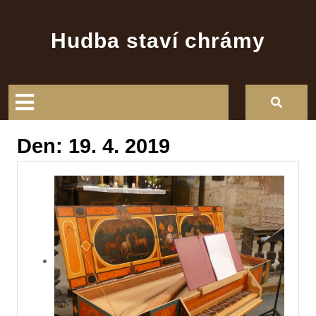
Skip
to
Hudba staví chrámy
content
Open
Button
Den:
19. 4. 2019