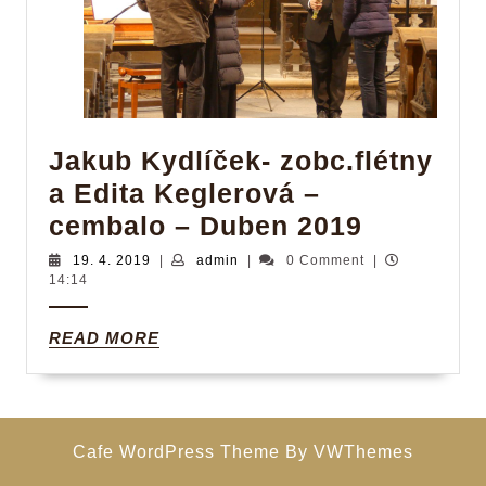
Jakub Kydlíček- zobc.flétny
a Edita Keglerová –
Jakub
cembalo – Duben 2019
Kydlíček
19.
admin
19. 4. 2019
|
admin
|
0 Comment
|
4.
14:14
zobc.flé
2019
a
READ
READ MORE
Edita
MORE
Keglero
–
cembalo
Cafe WordPress Theme
By VWThemes
–