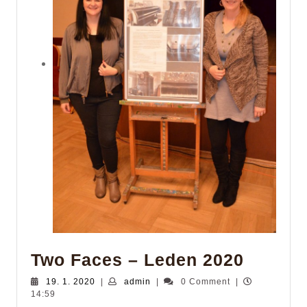
Two
Two Faces – Leden 2020
Faces
19.
admin
19. 1. 2020
|
admin
|
0 Comment
|
1.
14:59
–
2020