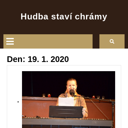
Skip
to
Hudba staví chrámy
content
Open
Button
Den:
19. 1. 2020