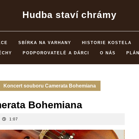
Hudba staví chrámy
KCE
SBÍRKA NA VARHANY
HISTORIE KOSTELA
ĚCHY
PODPOROVATELÉ A DÁRCI
O NÁS
PLÁ
Koncert souboru Camerata Bohemiana
merata Bohemiana
1:07