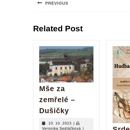
pro
PREVIOUS
příspěvek
Previous
post:
Related Post
Mše za
zemřelé –
Mše
Dušičky
za
10.
10. 10. 2023
|
zemřelé
Srd
10.
Veronika
Veronika Sedláčková
|