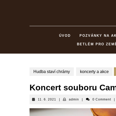
Skip
to
content
ÚVOD
POZVÁNKY NA A
BETLÉM PRO ZEM
Hudba staví chrámy
koncerty a akce
Koncert souboru Ca
11.
admin
11. 6. 2021
|
admin
|
0 Comment
|
6.
2021