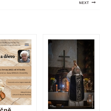
NEXT
Next
post:
ečně