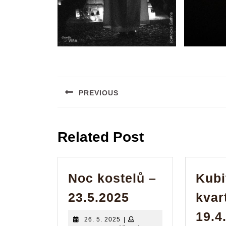
Navigace
pro
PREVIOUS
příspěvek
Previous
post:
Related Post
Noc kostelů –
Kubi
Noc
23.5.2025
kvar
kostelů
19.4
26.
26. 5. 2025
|
–