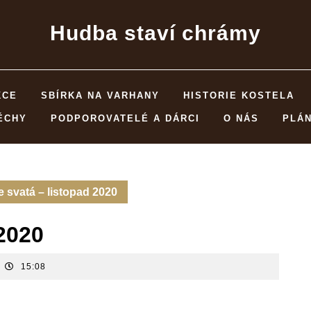
Hudba staví chrámy
KCE
SBÍRKA NA VARHANY
HISTORIE KOSTELA
ĚCHY
PODPOROVATELÉ A DÁRCI
O NÁS
PLÁ
 svatá – listopad 2020
2020
15:08