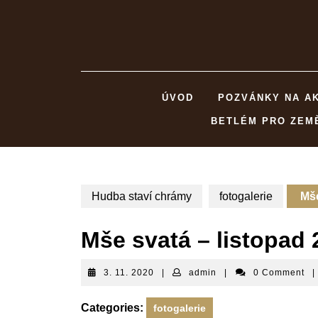
Skip
to
content
ÚVOD
POZVÁNKY NA A
BETLÉM PRO ZEM
Hudba staví chrámy
fotogalerie
Mše
Mše svatá – listopad 
3.
admin
3. 11. 2020
|
admin
|
0 Comment
|
11.
2020
Categories:
fotogalerie