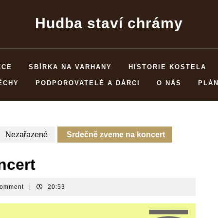
Hudba staví chrámy
KCE
SBÍRKA NA VARHANY
HISTORIE KOSTELA
ĚCHY
PODPOROVATELÉ A DÁRCI
O NÁS
PLÁ
Nezařazené
Srdečně zveme na koncert
ncert
Comment
|
20:53