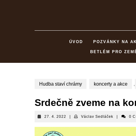
Skip
to
content
ÚVOD
POZVÁNKY NA A
BETLÉM PRO ZEM
Hudba staví chrámy
koncerty a akce
,
Srdečně zveme na ko
27.
Václav
27. 4. 2022
|
Václav Sedláček
|
0 
4.
Sedláček
2022