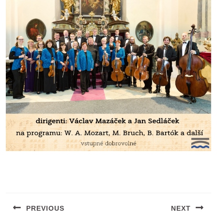
Navigace
pro
PREVIOUS
NEXT
příspěvek