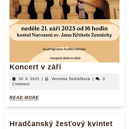
Koncert
Koncert v září
v
30.
Veronika
30. 6. 2025
|
Veronika Sedláčková
|
0
září
6.
Sedláčková
Comment
2025
READ
READ MORE
MORE
Hra
Hradčanský žesťový kvintet