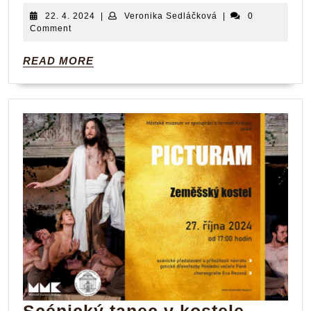
žes
22.
Veronika
22. 4. 2024
|
Veronika Sedláčková
|
0
kvin
4.
Sedláčková
Comment
2024
READ
READ MORE
MORE
Scénic