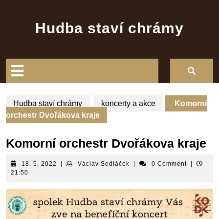
Skip
to
Hudba staví chrámy
content
Open
Button
Hudba staví chrámy
koncerty a akce
Komorní
orchestr Dvořákova kraje
Komorní orchestr Dvořákova kraje
18.
Václav
18. 5. 2022
|
Václav Sedláček
|
0 Comment
|
5.
Sedláček
21:50
2022