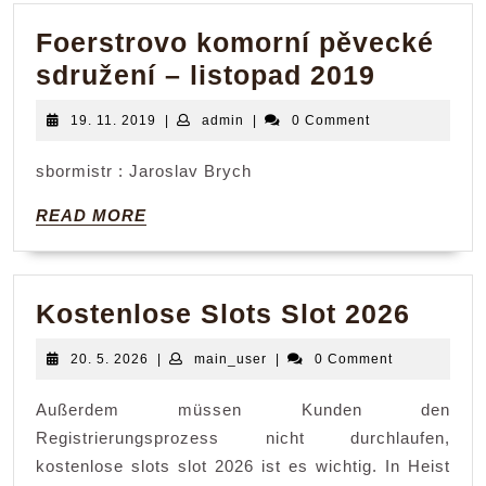
Foerstrovo komorní pěvecké
Foerstr
sdružení – listopad 2019
komorn
19.
admin
19. 11. 2019
|
admin
|
0 Comment
pěveck
11.
2019
sdružen
sbormistr : Jaroslav Brych
–
READ
READ MORE
listopad
MORE
2019
Kost
Kostenlose Slots Slot 2026
Slots
20.
main_user
20. 5. 2026
|
main_user
|
0 Comment
Slot
5.
2026
2026
Außerdem müssen Kunden den
Registrierungsprozess nicht durchlaufen,
kostenlose slots slot 2026 ist es wichtig. In Heist