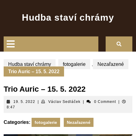
Skip
to
Hudba staví chrámy
content
Open
Button
Hudba staví chrámy
fotogalerie
,
Nezařazené
Trio Auric – 15. 5. 2022
Trio Auric – 15. 5. 2022
19.
Václav
19. 5. 2022
|
Václav Sedláček
|
0 Comment
|
5.
Sedláček
8:47
2022
Categories:
fotogalerie
Nezařazené