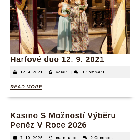
Harfové
Harfové duo 12. 9. 2021
duo
12.
admin
12. 9. 2021
|
admin
|
0 Comment
12.
9.
2021
9.
READ
READ MORE
MORE
2021
Kasino S Možností Výběru
Kasino
Peněz V Roce 2026
S
7.
main_user
7. 10. 2025
|
main_user
|
0 Comment