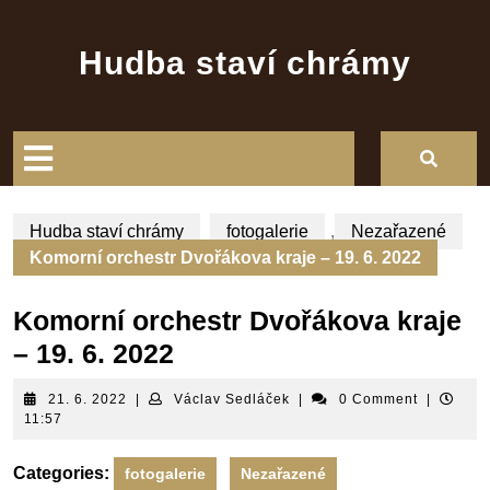
Skip
to
Hudba staví chrámy
content
Open
Button
Hudba staví chrámy
fotogalerie
,
Nezařazené
Komorní orchestr Dvořákova kraje – 19. 6. 2022
Komorní orchestr Dvořákova kraje
– 19. 6. 2022
21.
Václav
21. 6. 2022
|
Václav Sedláček
|
0 Comment
|
6.
Sedláček
11:57
2022
Categories:
fotogalerie
Nezařazené