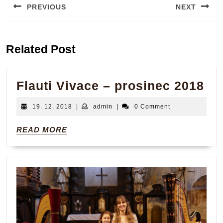
PREVIOUS
NEXT
příspěvek
Previous
Next
post:
post:
Related Post
Fla
Flauti Vivace – prosinec 2018
Vi
19.
admin
19. 12. 2018
|
admin
|
0 Comment
–
12.
2018
pr
READ
READ MORE
MORE
20