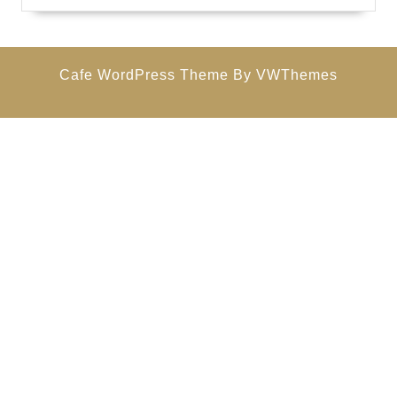
19.
6.
2022
Cafe WordPress Theme
By VWThemes
Scroll
Up