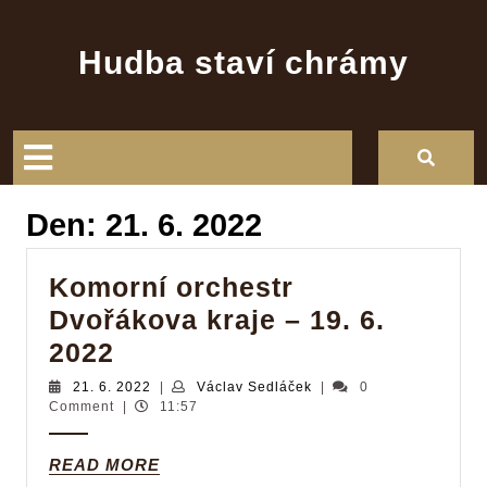
Skip
to
Hudba staví chrámy
content
Open
Button
Den:
21. 6. 2022
Komorní orchestr
Dvořákova kraje – 19. 6.
Komorní
2022
orchestr
21.
Václav
21. 6. 2022
|
Václav Sedláček
|
0
6.
Sedláček
Comment
|
11:57
Dvořákova
2022
kraje
READ
READ MORE
–
MORE