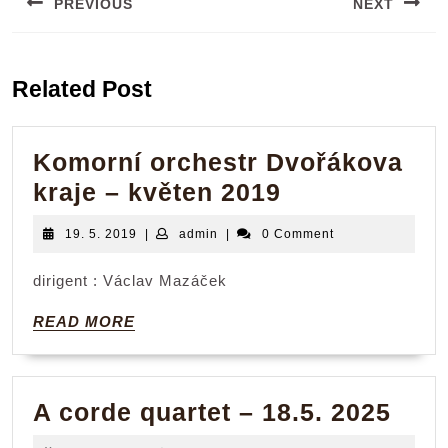
PREVIOUS
NEXT
příspěvek
Previous
Next
post:
post:
Related Post
Komorní orchestr Dvořákova
Komorní
kraje – květen 2019
orchestr
19.
admin
19. 5. 2019
|
admin
|
0 Comment
Dvořákova
5.
2019
kraje
dirigent : Václav Mazáček
–
READ
READ MORE
květen
MORE
2019
A
A corde quartet – 18.5. 2025
cor