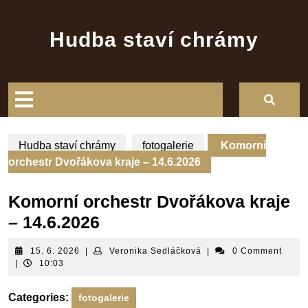
Skip
to
Hudba staví chrámy
content
Open
Button
Hudba staví chrámy
fotogalerie
Komorní
orchestr Dvořákova kraje – 14.6.2026
Komorní orchestr Dvořákova kraje
– 14.6.2026
15.
Veronika
15. 6. 2026
|
Veronika Sedláčková
|
0 Comment
6.
Sedláčková
|
10:03
2026
Categories:
fotogalerie