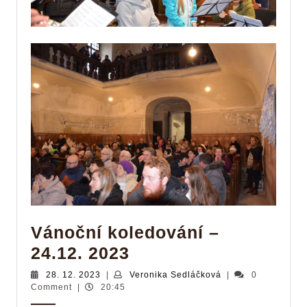
Vánoční koledování –
Vánoční
24.12. 2023
koledování
28.
Veronika
28. 12. 2023
|
Veronika Sedláčková
|
0
12.
Sedláčková
Comment
|
20:45
–
2023