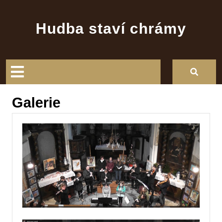
Skip
to
Hudba staví chrámy
content
Open
Button
Galerie