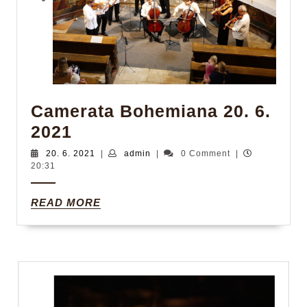
Camerata Bohemiana 20. 6.
Camerata
2021
Bohemiana
20.
admin
20. 6. 2021
|
admin
|
0 Comment
|
6.
20:31
20.
2021
6.
READ
READ MORE
2021
MORE