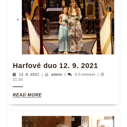
Harfové
Harfové duo 12. 9. 2021
duo
12.
admin
12. 9. 2021
|
admin
|
0 Comment
|
9.
21:35
12.
2021
9.
READ
READ MORE
2021
MORE